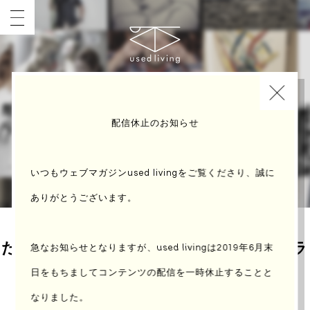
INDEX
配信休止のお知らせ
いつもウェブマガジンused livingをご覧くださり、誠に
ありがとうございます。
たとえば「 園芸家・アロマインストラ
急なお知らせとなりますが、used livingは2019年6月末
クター 」の場合
日をもちまして
コンテンツの配信を一時休止することと
なりました。