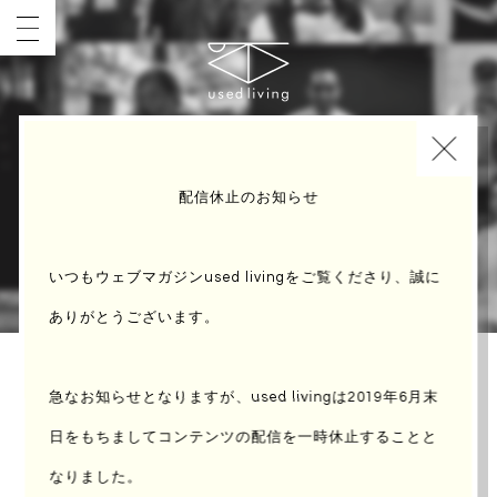
INDEX
配信休止のお知らせ
いつもウェブマガジンused livingをご覧くださり、誠に
ありがとうございます。
急なお知らせとなりますが、used livingは2019年6月末
no.36 Telma
日をもちまして
コンテンツの配信を一時休止することと
なりました。