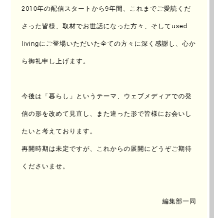
2010年の配信スタートから9年間、これまでご愛読くだ
UPDATE : 2016/Oct/24
AUTHOR：
加賀 耕平
さった皆様、取材でお世話になった方々、
そしてused
livingにご登場いただいた全ての方々に深く感謝し、心か
ら御礼申し上げます。
今後は「暮らし」というテーマ、ウェブメディアでの発
信の形を改めて見直し、
また違った形で皆様にお会いし
たいと考えております。
再開時期は未定ですが、これからの展開にどうぞご期待
くださいませ。
お茶目なテルマ
編集部一同
ぼくたちの白いシェヴイを見るといつも瞳をくるんと踊ら