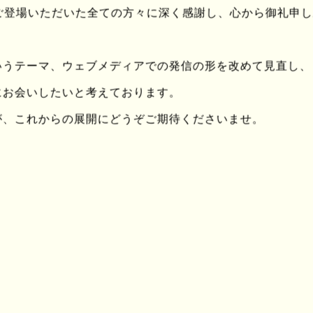
ingにご登場いただいた全ての方々に深く感謝し、心から御礼申
うして？
いうテーマ、ウェブメディアでの発信の形を改めて見直し、
にお会いしたいと考えております。
かんないね
が、これからの展開にどうぞご期待くださいませ。
は便利なだけ
便じゃないよ
律とか
令とか
かんないよ
々と
らない間に