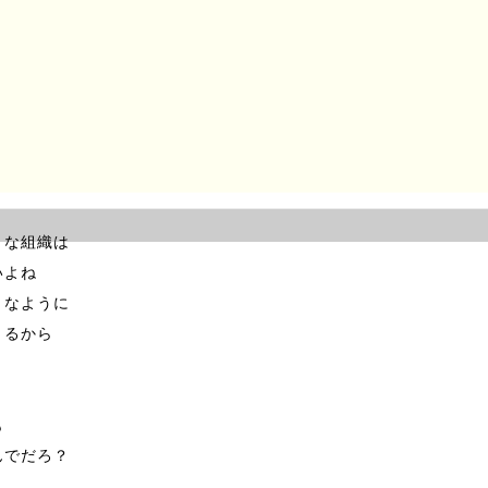
まってるよね
みたいな
さな存在は
ぐに叩かれるよ
きな組織は
いよね
きなように
きるから
も
んでだろ？