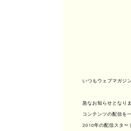
危
ど
こ
いつもウェブマガジンu
こ
違
急なお知らせとなりますが
コンテンツの配信を
2010年の配信スタ
危