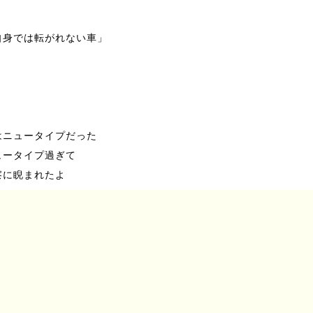
自身では転がれない車」
はニュータイプだった
ュータイプ過ぎて
察に睨まれたよ
に
んなに
いこと
てないじゃん