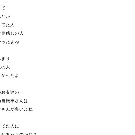
って
んだか
ってた人
散臭感じの人
かったよね
んまり
通の人
なかったよ
のお友達の
動自転車さんは
マさんが多いよね
ってた人に
題があったのかな？