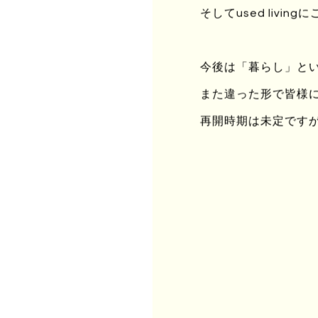
そしてused liv
ど
今後は「暮らし」と
また違った形で皆様
わ
再開時期は未定です
僕
不
法
法
わ
色
知