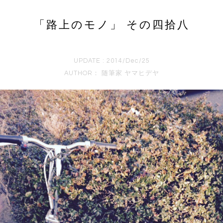
「路上のモノ」 その四拾八
UPDATE : 2014/Dec/25
AUTHOR：
随筆家 ヤマヒデヤ