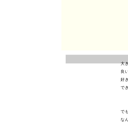
決
僕
小
す
大
良
好
で
で
な