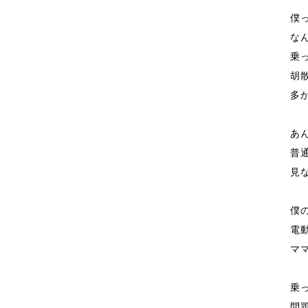
僕
な
乗
胡
多
あ
普
見
僕
電
マ
乗
問