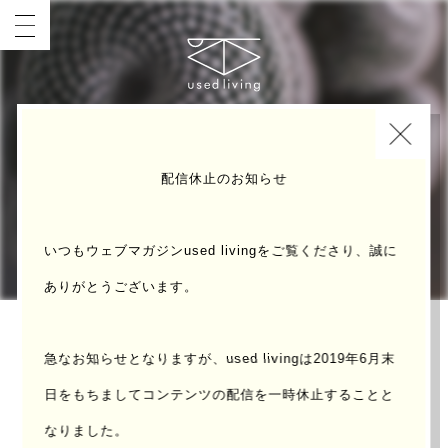
INDEX
COVER
配信休止のお知らせ
いつもウェブマガジンused livingをご覧くださり、誠に
ありがとうございます。
「希望丸」
急なお知らせとなりますが、used livingは2019年6月末
日をもちまして
コンテンツの配信を一時休止することと
なりました。