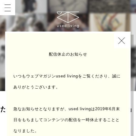
INDEX
配信休止のお知らせ
いつもウェブマガジンused livingをご覧くださり、誠に
ありがとうございます。
たとえば「 多鹿治夫鋏製作所四代目 」
急なお知らせとなりますが、used livingは2019年6月末
の場合
日をもちまして
コンテンツの配信を一時休止することと
なりました。