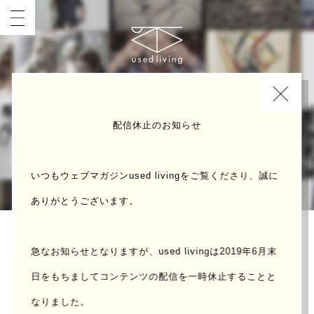
INDEX
配信休止のお知らせ
いつもウェブマガジンused livingをご覧くださり、誠に
ありがとうございます。
たとえば「 高校生 」の場合
急なお知らせとなりますが、used livingは2019年6月末
日をもちまして
コンテンツの配信を一時休止することと
なりました。