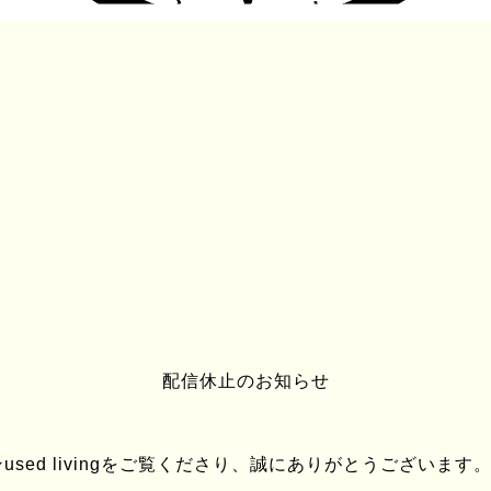
PROFILE
□ CASE DATA
配信休止のお知らせ
住まい
大
年齢
35
この道何年？
15
sed livingをご覧くださり、誠にありがとうございます