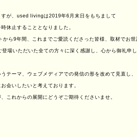
□ PROFILE DATA
、used livingは2019年6月末日をもちまして
中川 裕司
一時休止することとなりました。
カメラマン ｜ 81 LA
ートから9年間、これまでご愛読くださった皆様、取材でお
最近は、なかがわきんに
大阪出身山岳系民族。
ingにご登場いただいた全ての方々に深く感謝し、心から御礼申
いうテーマ、ウェブメディアでの発信の形を改めて見直し、
にお会いしたいと考えております。
WATCH
が、これからの展開にどうぞご期待くださいませ。