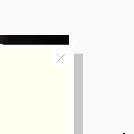
logo
。