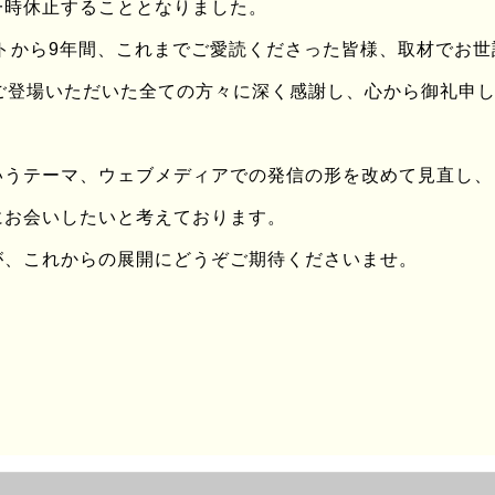
一時休止することとなりました。
ートから9年間、これまでご愛読くださった皆様、取材でお
ingにご登場いただいた全ての方々に深く感謝し、心から御礼申
いうテーマ、ウェブメディアでの発信の形を改めて見直し、
にお会いしたいと考えております。
が、これからの展開にどうぞご期待くださいませ。
UPDATE : 2014/Aug/03
TITLE：
FOOD AROUND vol.001 : お好み焼き編