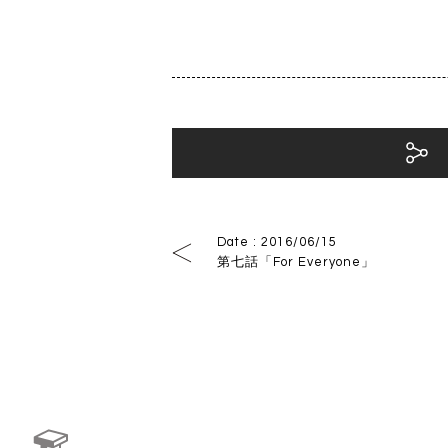
Facebookで
Date : 2016/06/15
第七話「For Everyone」