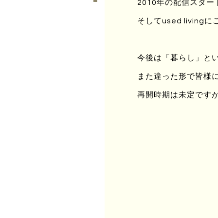
2010年の配信スタ
そしてused liv
葉桜が好きな小前田
咲いて散って葉が・・・
今後は「暮らし」と
この狭間が
また違った形で皆様
この３年間 少し見えてき
再開時期は未定です
すっきり香ばしい胡麻麦
けっして血圧は高くない
家庭環境は 似ていないが
中学時代は 北杜夫の「楡
自分と重ね合わせた
仕事が どんどん入ってく