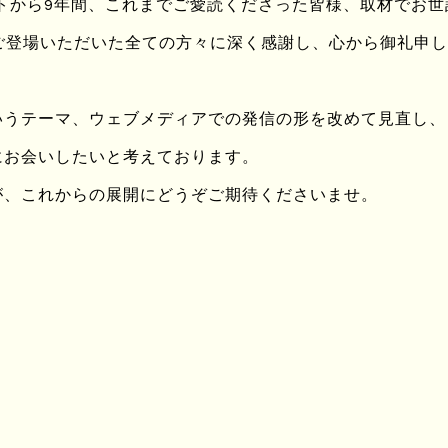
ートから9年間、これまでご愛読くださった皆様、取材でお
ingにご登場いただいた全ての方々に深く感謝し、心から御礼申
・
いうテーマ、ウェブメディアでの発信の形を改めて見直し、
にお会いしたいと考えております。
たのだ造形が
が、これからの展開にどうぞご期待くださいませ。
茶のように
。
家の人々」を読んだとき
る昭和40年代の小前田の父の会社に