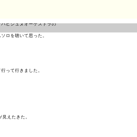
行った
マハビシュヌオーケストラの
ムソロを聴いて思った。
て行って行きました。
が見えたきた。