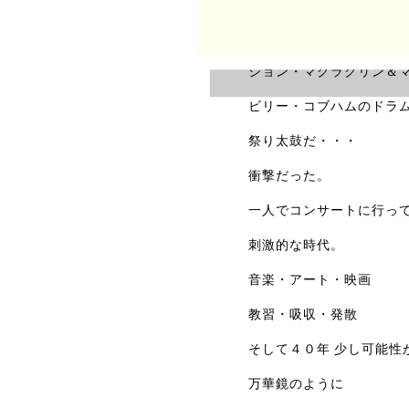
表面的な幸せと崩壊
小前田は中学の時に観に
ジョン・マクラクリン＆
ビリー・コブハムのドラ
祭り太鼓だ・・・
衝撃だった。
一人でコンサートに行っ
刺激的な時代。
音楽・アート・映画
教習・吸収・発散
そして４０年 少し可能性
万華鏡のように