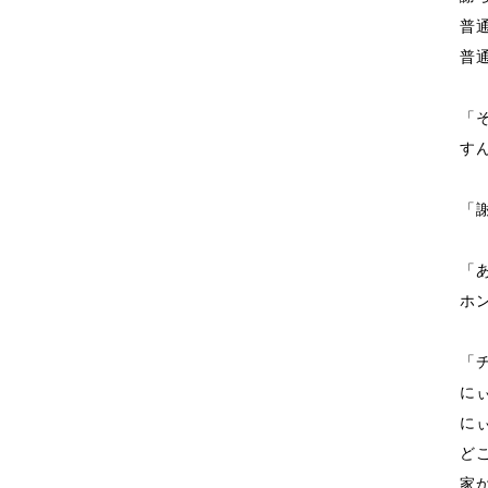
普
普
「
す
「
「
ホ
「
に
に
ど
家