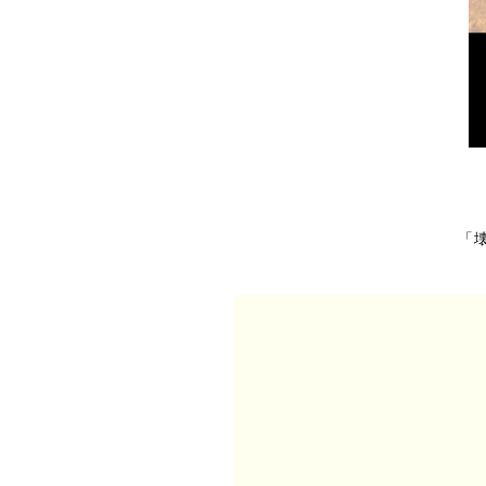
「壊
こ
「
豊
こ
人