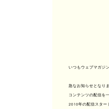
黄
と
加
他
捨
僕
使
いつもウェブマガジンu
こ
捨
急なお知らせとなりますが
そ
き
コンテンツの配信を
し
2010年の配信スタ