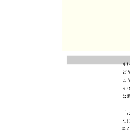
こ
わ
わ
キ
ど
こ
そ
普
「
な
謝