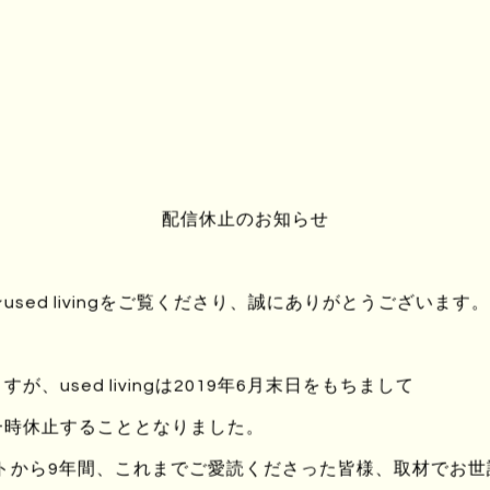
泉付くもの
いうのになったよ
藤は
の妖怪を連れ去り
てられたモノと融合させ悪の手先にしていったよ
配信休止のお知らせ
は思ったね
っていたモノを捨てる
sed livingをご覧くださり、誠にありがとうございます。
れは僕も含め皆さんにある事
て方だと思うね
、used livingは2019年6月末日をもちまして
のモノたちに感謝し
ちんと業者に引き取ってもらい
一時休止することとなりました。
かるべき方法で埋葬して頂く
ートから9年間、これまでご愛読くださった皆様、取材でお