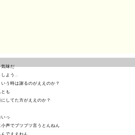
こにおるねん
からん？
かってほしないわ」
レ気味だ
うしよう…
ういう時は謝るのがええのか？
れとも
通にしてた方がええのか？
おいっ
に小声でブツブツ言うとんねん
らんでええねん