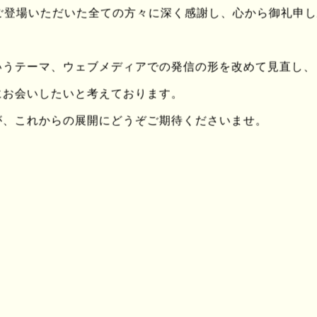
ingにご登場いただいた全ての方々に深く感謝し、心から御礼申
上にあるモノたちを見ていると
々
しい気持ちになりますわ
いうテーマ、ウェブメディアでの発信の形を改めて見直し、
にお会いしたいと考えております。
が、これからの展開にどうぞご期待くださいませ。
って
前なに言うてんねん？
にええやんけ
こたって
かわんかったって
らんかったら
てたらええねん
なんて自分から望んで