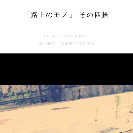
「路上のモノ」 その四拾
UPDATE : 2014/Aug/21
AUTHOR：
随筆家 ヤマヒデヤ