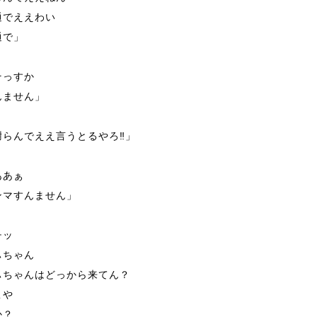
通でええわい
通で」
そっすか
んません」
謝らんでええ言うとるやろ‼︎」
ああぁ
ンマすんません」
チッ
ぃちゃん
ぃちゃんはどっから来てん？
こや
か？