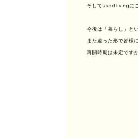
そしてused liv
路
時
悲
今後は「暮らし」と
また違った形で皆様
再開時期は未定です
「
お
別
つ
つ
要
捨
俺