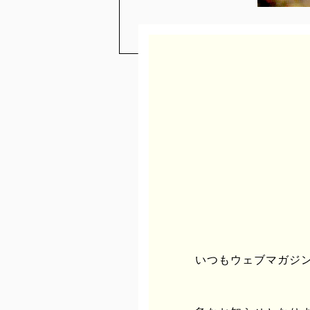
2013年も残すところあと僅か
2014年からは、従来の取材記
のをお伝えしていきたいと考えて
たします。
いつもウェブマガジンu
つきましては、読者の皆様方には