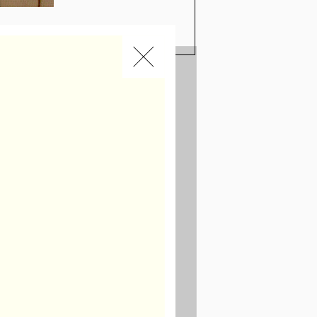
。
い視点でライフスタイルというも
ウェブサイトを全面リニューアルい
サイト休止とさせていただきますの