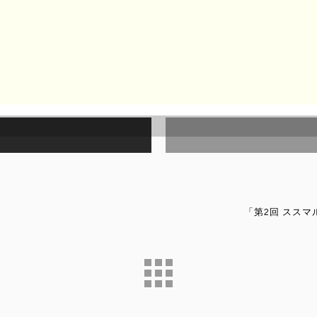
ving.com
シェアする
Twi
「第2回 ススマ