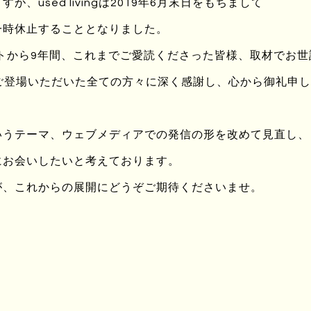
い申し上げます。
、used livingは2019年6月末日をもちまして
一時休止することとなりました。
休止】
ートから9年間、これまでご愛読くださった皆様、取材でお
 2014年 1月 5日
ingにご登場いただいた全ての方々に深く感謝し、心から御礼申
イト内にてお知らせ致しますので、どうぞ楽しみにお待ちくださ
いうテーマ、ウェブメディアでの発信の形を改めて見直し、
にお会いしたいと考えております。
が、これからの展開にどうぞご期待くださいませ。
のお問い合わせは下記までお願いいたします。
部
堀江2-10-26 南堀江コーポ6F