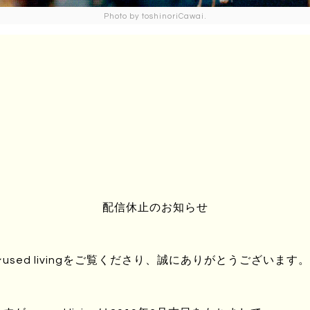
Photo by toshinoriCawai.
お知らせ：サイトリニューアルいたします
UPDATE : 2013/Dec/24 ｜ AUTHOR :
UENO
となりましたが、本年も本当に沢山の方にお世話になりました。
配信休止のお知らせ
事のみならず、独自のコンテンツ作りにも注力していき、より深く広
います。そこで、これからの展開に合わせてユーズド・リビング
sed livingをご覧くださり、誠にありがとうございます。
大変ご不便をお掛け致しますが、リニューアル期間中は一時的に