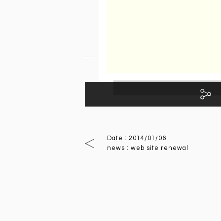
E-MAIL . editor@used-li
Facebookで
Date : 2014/01/06
news : web site renewal