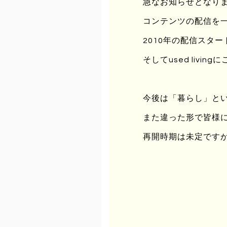
で、何卒ご理解のほど宜しくお願
急なお知らせとなりますが
コンテンツの配信を
【リニューアル工事に伴うサイト
2010年の配信スタ
休止期間 ： 2013年 12月 29日 ～
再開予定 ： 2014年 1月 6日
そしてused liv
リニューアル完了後に改めて当サ
今後は「暮らし」と
編集部一同
また違った形で皆様
再開時期は未定です
取材・プレス掲載・その他
ユーズド・リビング 編集
〒550-0015 大阪市西区南
PHONE . 06-6537-9819