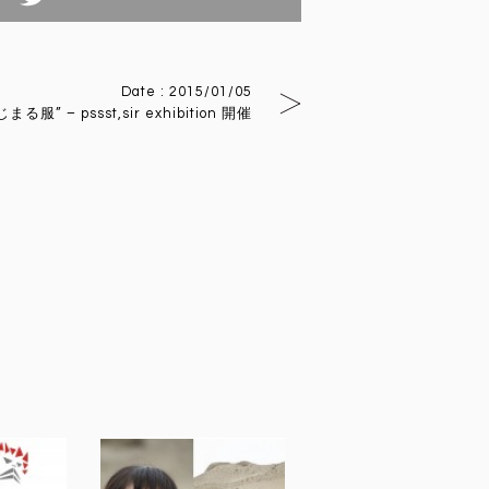
tterでつぶやく
Date : 2015/01/05
まる服” – pssst,sir exhibition 開催