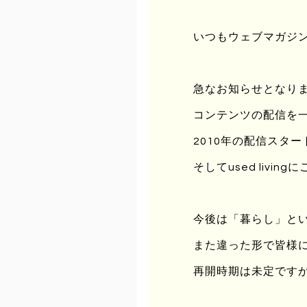
グ・ウィズ・クラフト』（松本ク
ン』（フィルムアート社）など、
いつもウェブマガジンu
ど。初の単著『社会と暮らしのイ
http://takashikurata.com/
急なお知らせとなりますが
【主催】
コンテンツの配信を
大見新村プロジェクト
40年前に廃村（無住集落）とな
2010年の配信スタ
ーンしたことでプロジェクトがス
そしてused liv
をそだてる” ”住まいをつくる
プラットフォームを目指している
https://www.facebook.com/oo
今後は「暮らし」と
また違った形で皆様
─────────
関連サイト
再開時期は未定です
Facebookイベントページ