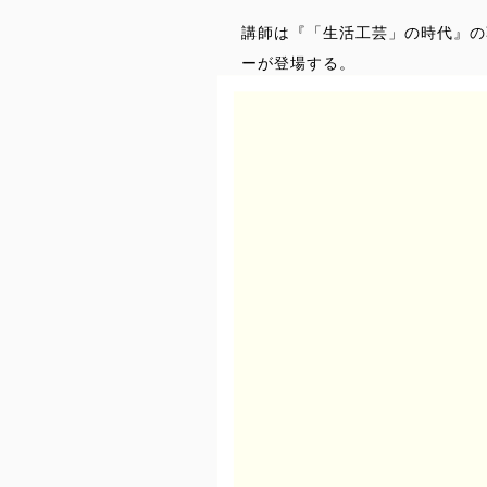
講師は『「生活工芸」の時代』の
ーが登場する。
京都市の北限近く、大原の山あい
り住む人のない無住住宅。ところ
として蘇らせることを目的として
第一部では、そもそも生活工芸と
ロジェクトチームとの対話形式で
【講師プロフィール】
鞍田 崇 （ くらた・たかし ）
哲学者。1970年兵庫県生まれ
らしの〈かたち〉という視点から