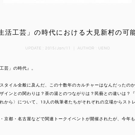
生活工芸」の時代における大見新村の可
UPDATE : 2015/Jan/11 ｜ AUTHOR :
UENO
活工芸」の時代』。
スタイル全般に及んだ、この十数年のカルチャーはなんだったの
ザインとの関わりは？茶の湯とのつながりは？民藝との違いは？
れから〉について、13人の執筆者たちがそれぞれの立場からスト
・京都・名古屋などで関連トークイベントが開催されたが、今年