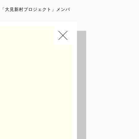
て「大見新村プロジェクト」メンバ
前に集落離村が行われ、長きに渡
生活のありかたを試みる「新村」
、第二部では鞍田氏と大見新村プ
ィスカッションが行われる。
経て、現在、明治大学准教授。暮
の時代』（新潮社）、『ウォーキン