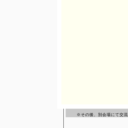
https://www.facebook.com/ev
MEDIASHOP
http://www.media-shop.co.jp/
開催概要
───
【日時・プログラム】
2015年1月17日(土) 18:0
17:30 受付開始
18:00〜19:00 鞍田崇
19:00〜19:15 大
※その後、別会場にて交流