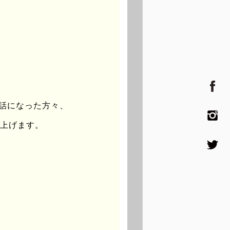
、編著として『〈民藝〉のレッス
『雰囲気の美学』（晃洋書房）な
まもなく刊行される。
元村民の孫が有機農家としてIタ
世話になった方々、
の暮らし方を考えながら、”里山
し上げます。
代や分野の垣根を越えて活動できる