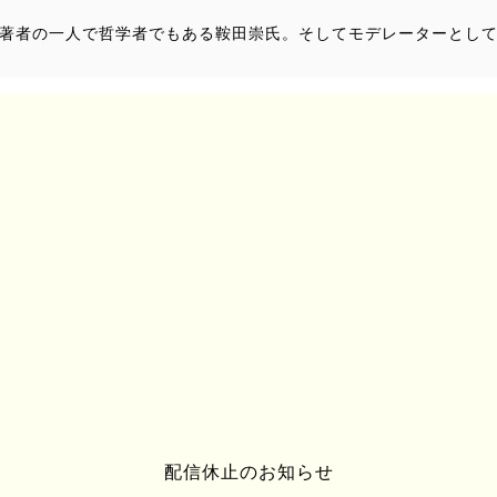
著者の一人で哲学者でもある鞍田崇氏。そしてモデレーターとし
にある「大見」という集落。集落とは言え、そこはもう40年以上
が2010年、ここにある若者がただ一人で住み始め、廃村を新しい
スタートしたのがこの「大見新村プロジェクト」。
は？民藝とは？生活工芸の時代の3つのポイントなどが語られる他
暮らし方、そして大見新村プロジェクトの可能性などについてデ
。京都大学大学院人間・環境学研究科修了。総合地球環境学研究所を
現代の思想状況を問うている。著作に共著として『「生活工芸」
配信休止のお知らせ