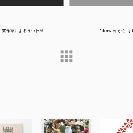
シェアする
Twi
工芸作家によるうつわ展
“drawingから はじ