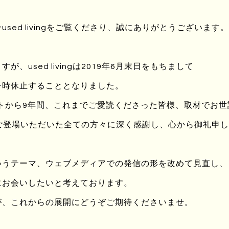
ラフト推進協会）、『道具の足跡』（アノニマ・スタジオ）など
共訳として絵本『たべることは つながること』（福音館書店）、
sed livingをご覧くださり、誠にありがとうございます。
ンティマシー：いまなぜ民藝か（仮題）』（明治大学出版会）が
、used livingは2019年6月末日をもちまして
一時休止することとなりました。
った京都市左京区の大見村を、新村として再生させるプロジェクト。
ートから9年間、これまでご愛読くださった皆様、取材でお
タート。農村部と都市部の新しい関わり方、今だからこそ可能な村
ingにご登場いただいた全ての方々に深く感謝し、心から御礼申
” ”生業をうみだす” この3つの活動を主軸に、市民や専門家が世
。
mishinson?ref=bookmarks
いうテーマ、ウェブメディアでの発信の形を改めて見直し、
にお会いしたいと考えております。
が、これからの展開にどうぞご期待くださいませ。