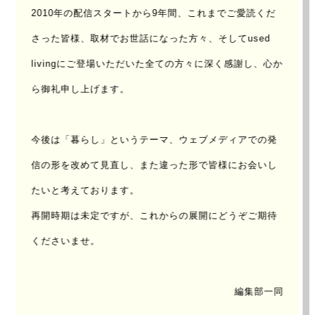
2010年の配信スタートから9年間、これまでご愛読くだ
蔵前
さった皆様、取材でお世話になった方々、
そしてused
livingにご登場いただいた全ての方々に深く感謝し、心か
UPDATE : 2014/Jul/18 ｜ AUTHOR :
akiko taniguchi
ら御礼申し上げます。
丁寧な人付き合いが育む新たなコミュ
ニティ
今後は「暮らし」というテーマ、ウェブメディアでの発
信の形を改めて見直し、
また違った形で皆様にお会いし
関東地方が梅雨入りをした6月の初旬。
たいと考えております。
USED Livingのメンバーが東京リサーチのために集ま
再開時期は未定ですが、これからの展開にどうぞご期待
った。
くださいませ。
編集部一同