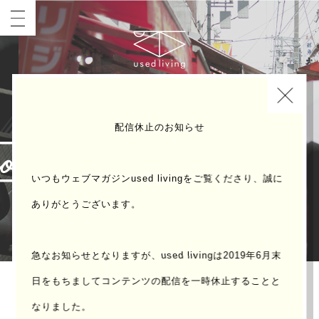
INDEX
配信休止のお知らせ
いつもウェブマガジンused livingをご覧くださり、誠に
ありがとうございます。
急なお知らせとなりますが、used livingは2019年6月末
日をもちまして
コンテンツの配信を一時休止することと
なりました。
「観光とローカルの間」東京・