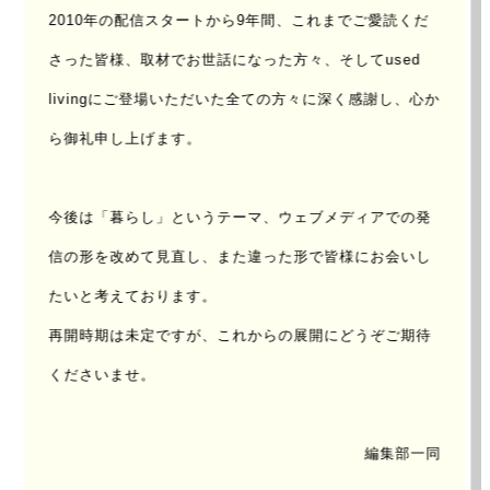
2010年の配信スタートから9年間、これまでご愛読くだ
砂町銀座商店街
さった皆様、取材でお世話になった方々、
そしてused
livingにご登場いただいた全ての方々に深く感謝し、心か
UPDATE : 2014/Jul/19 ｜ AUTHOR :
akiko taniguchi
ら御礼申し上げます。
日々の営みを支える地域に根ざした商
店
今後は「暮らし」というテーマ、ウェブメディアでの発
信の形を改めて見直し、
また違った形で皆様にお会いし
「観光とローカルの間」をテーマにした東京リサー
たいと考えております。
チ。
再開時期は未定ですが、これからの展開にどうぞご期待
2日目は、江東区北砂にある商品街「砂町銀座商店
くださいませ。
街」へと足を運ぶ。
編集部一同