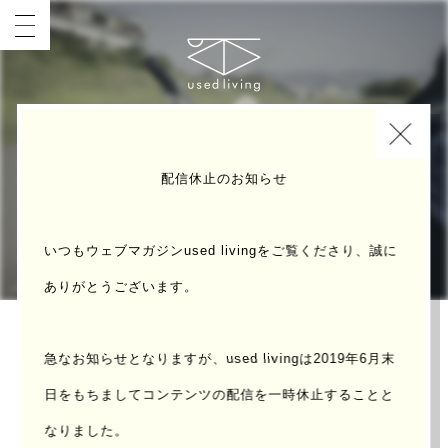
INDEX
COVER
配信休止のお知らせ
いつもウェブマガジンused livingをご覧くださり、誠に
ありがとうございます。
「散歩はいつもこう」
急なお知らせとなりますが、used livingは2019年6月末
日をもちまして
コンテンツの配信を一時休止することと
なりました。