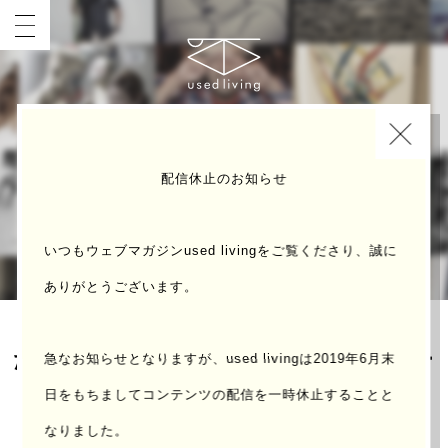
INDEX
配信休止のお知らせ
いつもウェブマガジンused livingをご覧くださり、誠に
ありがとうございます。
たとえば「 ファッションデザイナー
急なお知らせとなりますが、used livingは2019年6月末
」の場合
日をもちまして
コンテンツの配信を一時休止することと
なりました。