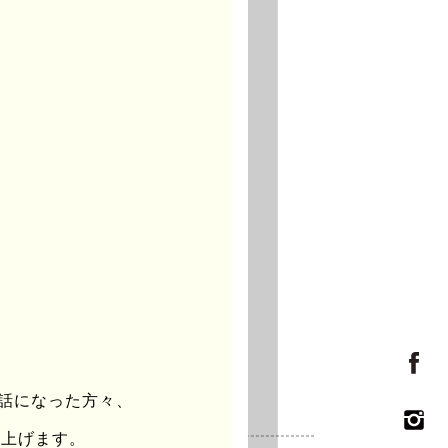
。
阪
歳
世話になった方々、
し上げます。