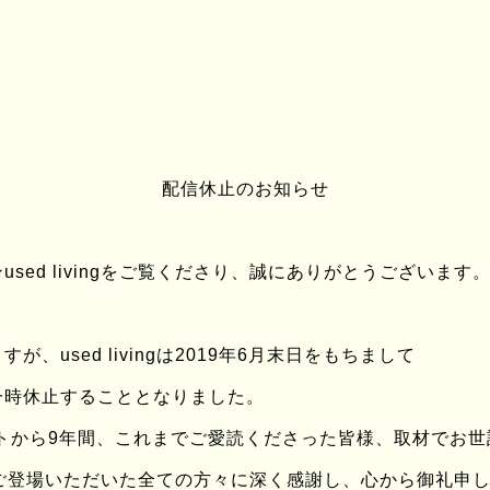
配信休止のお知らせ
PROFILE
sed livingをご覧くださり、誠にありがとうございます
□ CASE DATA
、used livingは2019年6月末日をもちまして
住まい
大
一時休止することとなりました。
年齢
36
ートから9年間、これまでご愛読くださった皆様、取材でお
この道何年？
9
年
ingにご登場いただいた全ての方々に深く感謝し、心から御礼申