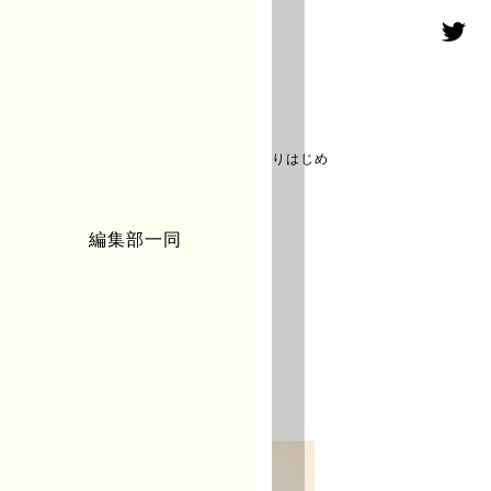
｜ miraco
ち、専門的なことを何も学ばずに洋服をつくりはじめ
にいたる。
編集部一同