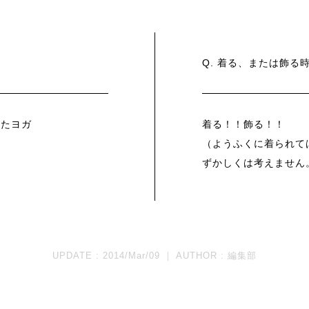
Q. 着る、または飾る
めたヨガ
着る！！飾る！！
（ようふくに着られて
ずかしくは考えません
UPDATE : 2014/Mar/09 ｜ AUTHOR :
編集部