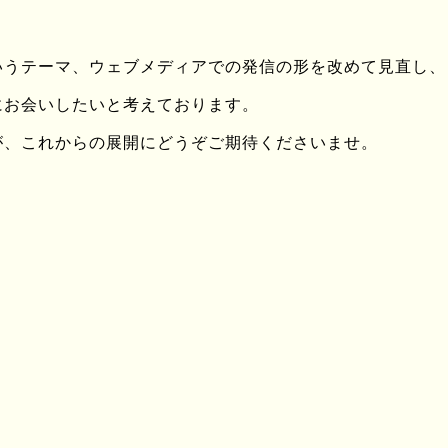
□ PROFILE DATA
サトウセイゴ
いうテーマ、ウェブメディアでの発信の形を改めて見直し、
ファッションデザイナー 
にお会いしたいと考えております。
http://www.miraco.jp/
が、これからの展開にどうぞご期待くださいませ。
小さな古着屋に勤めたの
て、どうにかこうにか今
WATCH