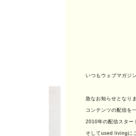
いつもウェブマガジンu
急なお知らせとなりますが
コンテンツの配信を
2010年の配信スタ
そしてused liv