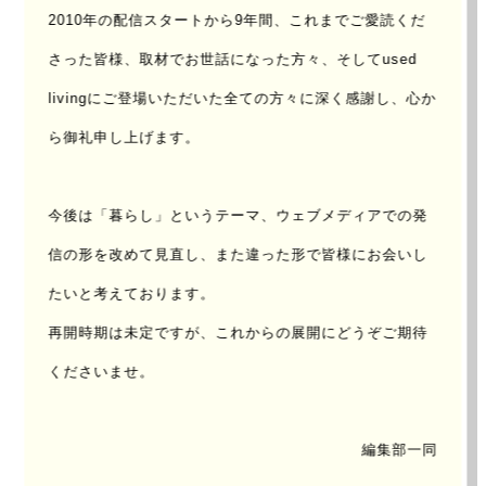
2010年の配信スタートから9年間、これまでご愛読くだ
さった皆様、取材でお世話になった方々、
そしてused
UPDATE : 2014/Apr/03
AUTHOR：
コトバノイエ 加藤 博久
livingにご登場いただいた全ての方々に深く感謝し、心か
ら御礼申し上げます。
vol.03
今後は「暮らし」というテーマ、ウェブメディアでの発
信の形を改めて見直し、
また違った形で皆様にお会いし
たいと考えております。
少し長いけれど引用する。
再開時期は未定ですが、これからの展開にどうぞご期待
体型は、羽根枕型。ふっくら焼き上がった切り餅の香りが
くださいませ。
立ちのぼりそうなすべっとさらっとした肌。髪はショート
のチリチリパーマ。顔はすっぴん、なべて丸顔。眉薄く八
編集部一同
の字、目小さい。お乳は小振りの滴型。ちょっと左右離れ