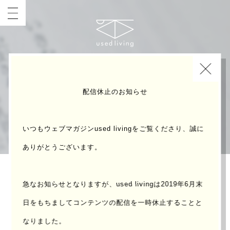
INDEX
配信休止のお知らせ
いつもウェブマガジンused livingをご覧くださり、誠に
ありがとうございます。
急なお知らせとなりますが、used livingは2019年6月末
入浴の女王 | 杉浦日向子 | 講談社 |
日をもちまして
コンテンツの配信を一時休止することと
1995
なりました。