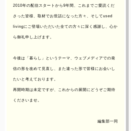
2010年の配信スタートから9年間、これまでご愛読くだ
BBQ NIGHT & LOVE 90’s
さった皆様、取材でお世話になった方々、
そしてused
livingにご登場いただいた全ての方々に深く感謝し、心か
UPDATE : 2016/May/18 ｜ AUTHOR :
UENO
ら御礼申し上げます。
2016年3月にリニューアルオープンを迎えた大阪/豊崎にあ
今後は「暮らし」というテーマ、ウェブメディアでの発
るKNOW HAIR STUDIO(旧：THE SALON)にて「BBQ
信の形を改めて見直し、
また違った形で皆様にお会いし
NIGHT & LOVE 90’s」と銘打ったイベントが開催される。
たいと考えております。
これまで“THE MAGAZIN”や“THE SALON STYLE
再開時期は未定ですが、これからの展開にどうぞご期待
JOUNAL”といった独自のWebマガジンで発信してきたアー
くださいませ。
ト、カルチャー、ファッションなどのタイムリーかつグロ
ーバルな情報を実際に形にし、不定期に様々なテーマのも
とイベントを開催予定のKNOW HAIR STUDIO。
編集部一同