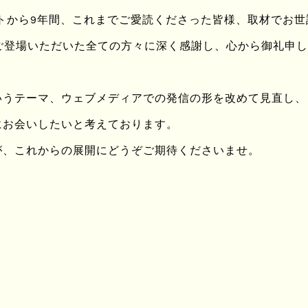
い空っぽの荒野に毅然とたたずみ、
ートから9年間、これまでご愛読くださった皆様、取材でお
ingにご登場いただいた全ての方々に深く感謝し、心から御礼申
な靴や月のように冷たく光る鞄を、パリと同じように誇らしげに陳
刻。
いうテーマ、ウェブメディアでの発信の形を改めて見直し、
にお会いしたいと考えております。
呼ばれるそのオブジェに、心の奥のわけのわからないところを揺さぶら
が、これからの展開にどうぞご期待くださいませ。
どEmptyを指すガソリンメーターさえ見忘れて、やっとの思いでた
さな町のChevronだった。
ゆっくりとガソリンポンプを元に戻し、車を降りたぼくに声をかけ
んだんだよ、もう１０年も前の話だけどね。