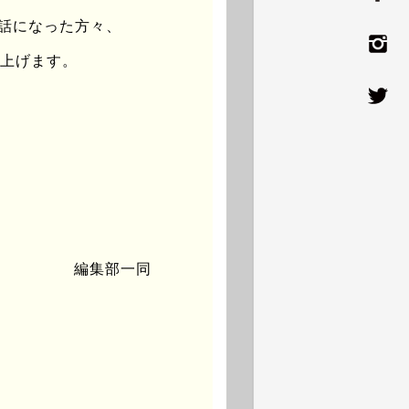
世話になった方々、
し上げます。
列しながら、決してそれを
れ、船酔いのようになってし
どりついたのが、Van
編集部一同
てきた。