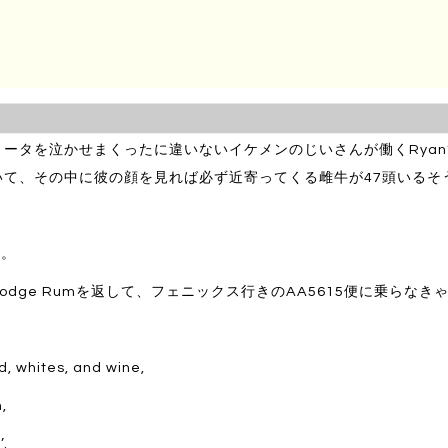
50のタイヤハウスを指差しながら、日に焼けたアルが笑う。
フォーク。
タを泣かせまくったに違いないイケメンのじいさんが働くRyan’s 
いて、その中に彼の顔を見れば必ず近寄ってくる雌牛が47頭いるそ
ル。
dge Rumを返して、フェニックス行きのAA5615便に乗らなき
, whites, and wine,
,
’.