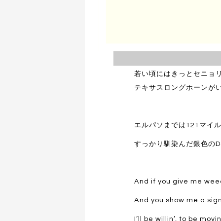
錆だらけのFord F-1
荷台には大きな牧草用の
若い頃にはきっとセニョリー
テキサスロングホーンが
エルパソまでは121マイ
すっかり馴染んだ銀色のDo
And if you give me weed
And you show me a sign
I’ll be willin’, to be movin