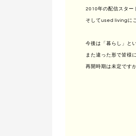
海原のようにしか見えな
2010年の配信スタ
そしてused liv
繊細な詩人のように冷酷
売ろうとしない孤独な彫
今後は「暮らし」と
また違った形で皆様
PRADA MARFAと
再開時期は未定です
まったぼくたちは、ほとん
HornというI-10沿いの小
アルは、ぼくたちの前で
ここは牛がぶつかって凹