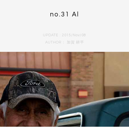
no.31 Al
UPDATE : 2015/Nov/08
AUTHOR：
加賀 耕平