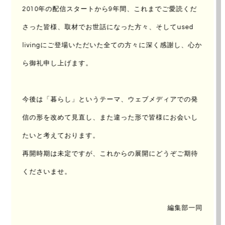
2010年の配信スタートから9年間、これまでご愛読くだ
UPDATE : 2015/Nov/08
AUTHOR：
加賀 耕平
さった皆様、取材でお世話になった方々、
そしてused
livingにご登場いただいた全ての方々に深く感謝し、心か
ら御礼申し上げます。
今後は「暮らし」というテーマ、ウェブメディアでの発
信の形を改めて見直し、
また違った形で皆様にお会いし
たいと考えております。
再開時期は未定ですが、これからの展開にどうぞご期待
くださいませ。
海に近いところ。
編集部一同