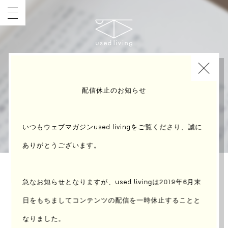
INDEX
配信休止のお知らせ
いつもウェブマガジンused livingをご覧くださり、誠に
ありがとうございます。
急なお知らせとなりますが、used livingは2019年6月末
コミマサ・シネノート | 田中小実
日をもちまして
コンテンツの配信を一時休止することと
昌 | 晶文社 | 1978
なりました。