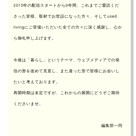
2010年の配信スタートから9年間、これまでご愛読くだ
さった皆様、取材でお世話になった方々、
そしてused
UPDATE : 2014/Jul/05
AUTHOR：
コトバノイエ 加藤 博久
livingにご登場いただいた全ての方々に深く感謝し、心か
ら御礼申し上げます。
vol.06
今後は「暮らし」というテーマ、ウェブメディアでの発
信の形を改めて見直し、
また違った形で皆様にお会いし
たいと考えております。
田中小実昌の映画エッセイを読んでいたら、どうしようも
再開時期は未定ですが、これからの展開にどうぞご期待
なく映画を見たくなった。
くださいませ。
ちょっと変わったサブカルなオジさんのつづき。
編集部一同