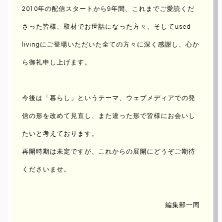
2010年の配信スタートから9年間、これまでご愛読くだ
さった皆様、取材でお世話になった方々、
そしてused
livingにご登場いただいた全ての方々に深く感謝し、心か
ら御礼申し上げます。
今後は「暮らし」というテーマ、ウェブメディアでの発
信の形を改めて見直し、
また違った形で皆様にお会いし
たいと考えております。
大村 剛 陶磁器展 開催 うつわ京都
再開時期は未定ですが、これからの展開にどうぞご期待
やまほん
くださいませ。
UPDATE : 2015/Apr/23 ｜ AUTHOR :
UENO
編集部一同