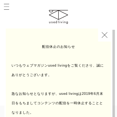
INDEX
INTERVIEW
配信休止のお知らせ
いつもウェブマガジンused livingをご覧くださり、誠に
ありがとうございます。
好きなことや仕事や、これまでとこれからのこと。気
になる人たちに聞いた、ちょっと突っ込んだお話。
急なお知らせとなりますが、used livingは2019年6月末
日をもちまして
コンテンツの配信を一時休止することと
なりました。