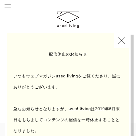
INDEX
INTERVIEW
配信休止のお知らせ
いつもウェブマガジンused livingをご覧くださり、誠に
ありがとうございます。
好きなことや仕事や、これまでとこれからのこと。気
になる人たちに聞いた、ちょっと突っ込んだお話。
急なお知らせとなりますが、used livingは2019年6月末
日をもちまして
コンテンツの配信を一時休止することと
なりました。