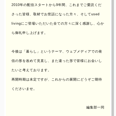
2010年の配信スタートから9年間、これまでご愛読くだ
さった皆様、取材でお世話になった方々、
そしてused
livingにご登場いただいた全ての方々に深く感謝し、心か
ら御礼申し上げます。
TAKEHIRO SHIOZU｜INTERVIEW
vol.16
今後は「暮らし」というテーマ、ウェブメディアでの発
信の形を改めて見直し、
また違った形で皆様にお会いし
UPDATE : 2014/Feb/18 ｜ AUTHOR :
akiko taniguchi
たいと考えております。
再開時期は未定ですが、これからの展開にどうぞご期待
植物と人間の関係性を、より良いものとし
て築きたい。
くださいませ。
編集部一同
東京の西。埼玉県と隣接する東久留米市に「塩津丈洋植物