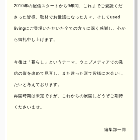
2010年の配信スタートから9年間、これまでご愛読くだ
さった皆様、取材でお世話になった方々、
そしてused
livingにご登場いただいた全ての方々に深く感謝し、心か
ら御礼申し上げます。
今後は「暮らし」というテーマ、ウェブメディアでの発
作家 加賀耕平による現実と空想のあわい
信の形を改めて見直し、
また違った形で皆様にお会いし
たいと考えております。
再開時期は未定ですが、これからの展開にどうぞご期待
くださいませ。
建築家 橋本 健二氏が綴るどこか不思議な小説
編集部一同