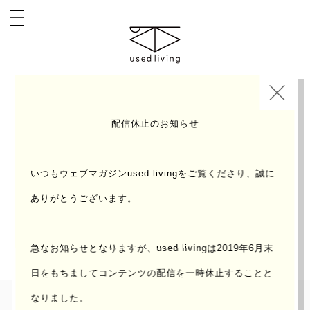
INDEX
TIE UP PROJECT
配信休止のお知らせ
いつもウェブマガジンused livingをご覧くださり、誠に
ありがとうございます。
私たち編集部と誰かと。こんなことできたら面白いの
にな、を一緒に考えかたちにしたタイアップ企画。
急なお知らせとなりますが、used livingは2019年6月末
日をもちまして
コンテンツの配信を一時休止することと
なりました。