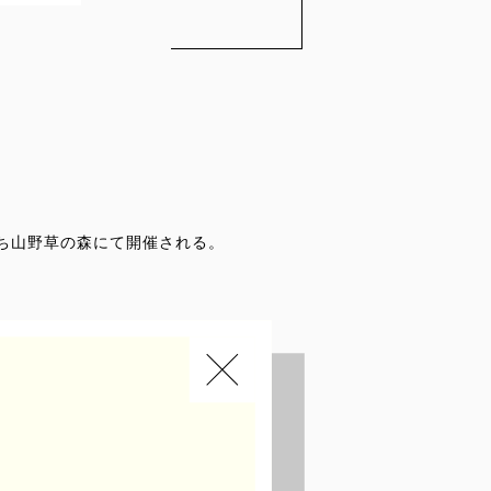
府わち山野草の森にて開催される。
が期間限定で森の中に生まれる。