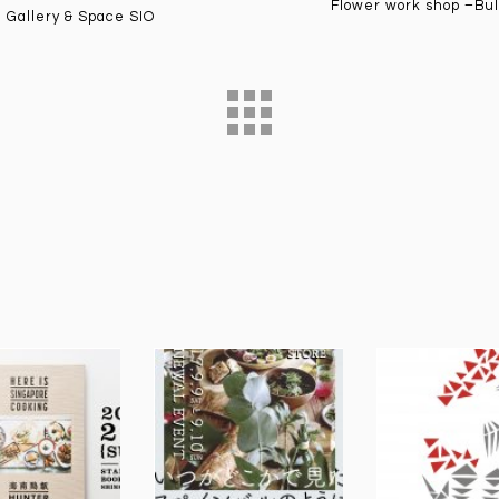
Flower work shop –B
 Gallery & Space SIO