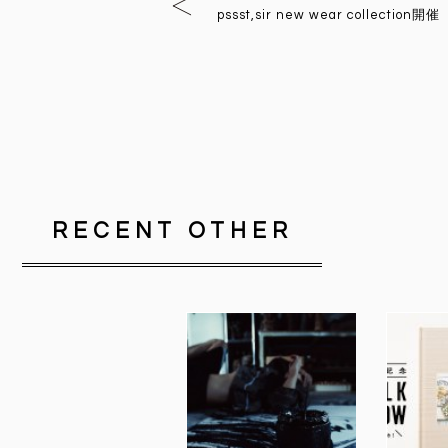
pssst,sir new wear collection開催
RECENT OTHER