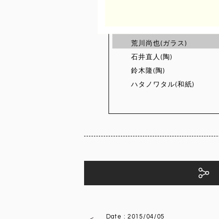
協力：晴耕社 独華陶邑 
出展作家
荒川尚也(ガラス)
石井直人(陶)
鈴木隆(陶)
ハタノワタル(和紙)
Facebookで
Date : 2015/04/05