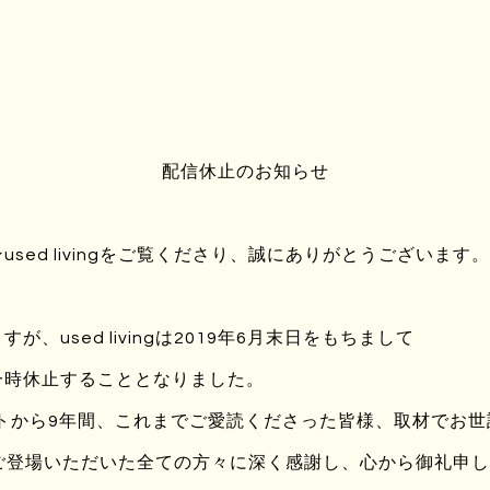
響を感じた2014年度の空想時間にて荒川氏は、その土地にあった
風景を見ることによって、昔の良き時代の思い出を刻む作品を発
手箱を丹波の地に配置することによって、過去の丹波の国を連想
漉いた和紙を3.12に森に置き、溶けて森と同化する様子を展示する
配信休止のお知らせ
んな表現を傍観するかのようなオブジェを作る鈴木隆氏が参加するこ
sed livingをご覧くださり、誠にありがとうございます。
では、オーガニックフードのマーケットなどが開催される「はる
、used livingは2019年6月末日をもちまして
展示室」という展示即売会も同時開催される。
一時休止することとなりました。
ートから9年間、これまでご愛読くださった皆様、取材でお
ろさくらまつり」HPまで。
ingにご登場いただいた全ての方々に深く感謝し、心から御礼申