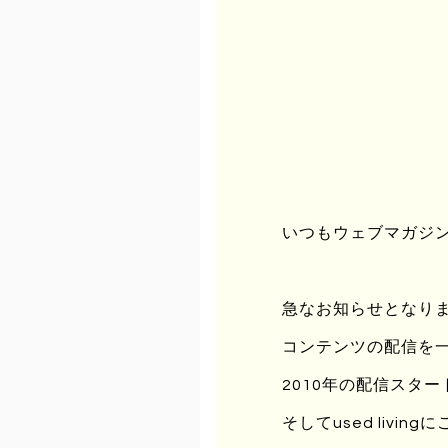
美術の流れで言うと、もの派の影
過去のフィルターを通して和知の
石井氏は丹後の浦島太郎伝説の玉
ハタノ氏は3.11の3年後に自ら
材の差を浮き彫りにさせた。
2015年度の空想空間では、そ
いつもウェブマガジンu
者の距離を縮める。
当日、会場となるわち山野草の森
急なお知らせとなりますが
他、7人の作り手でつくる「森の
コンテンツの配信を
2010年の配信スタ
展示、イベントの詳細は「はるい
そしてused liv
─────────