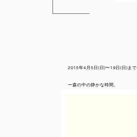
2015年4月5日(日)〜19日
ー森の中の静かな時間。
想像する過去・未来。
受け継ぎ、受け渡していく私達。
「空想時間」とは、会場となるわ
作品を森の中に置く作者は、荒川
普段よりモノと向き合い、つくり