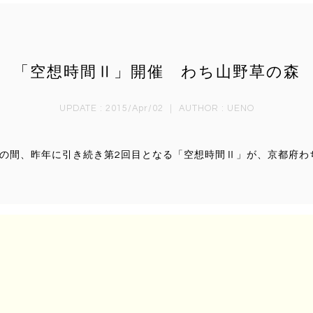
「空想時間Ⅱ」開催 わち山野草の森
UPDATE : 2015/Apr/02 ｜ AUTHOR :
UENO
(日)までの間、昨年に引き続き第2回目となる「空想時間Ⅱ」が、京都
ー
ち山野草の森で開催される森の中での展示イベント。
尚也氏、石井直人氏、鈴木隆氏、そしてハタノワタル氏。
、暮らす作家達による、過去と現在と未来を行き来する空想時間