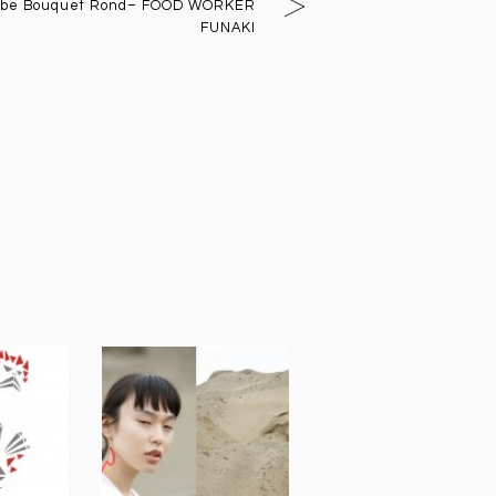
ulbe Bouquet Rond– FOOD WORKER
FUNAKI