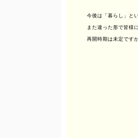
関連サイト
今後は「暮らし」と
はるいろさくらまつり
http://
また違った形で皆様
ハタノワタル氏 過去のインタビ
再開時期は未定です
開催概要
───
日程：2015年4月5日(日)〜
時間：10:00〜16:00
会場：わち山野草の森 京
電話：0771-84-2041
主催：はるいろさくらまつ
後援：京丹波町 京丹波町