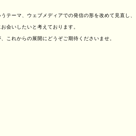
いうテーマ、ウェブメディアでの発信の形を改めて見直し、
capocapo.com/haruiro-sakura-matsuri/
にお会いしたいと考えております。
ュー記事は
コチラ
が、これからの展開にどうぞご期待くださいませ。
19(日) (火曜日休館)
都府船井郡京丹波町坂原ショガキ-5
り実行委員会
観光協会 αステーション