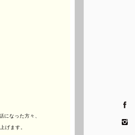
小学校の古建具を森の中に置き、
表。
させた。
ことによって、放射性物質と自然素
とにより、森と人と作り手と見る
いろさくらまつり」が開催される
世話になった方々、
し上げます。