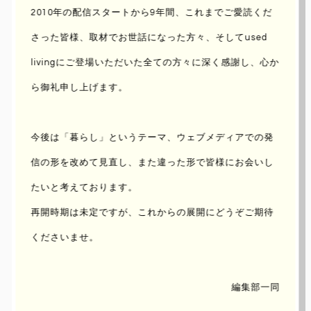
2010年の配信スタートから9年間、これまでご愛読くだ
さった皆様、取材でお世話になった方々、
そしてused
livingにご登場いただいた全ての方々に深く感謝し、心か
ら御礼申し上げます。
booworks 渡邉 航一郎｜
INTERVIEW VOL.1
今後は「暮らし」というテーマ、ウェブメディアでの発
信の形を改めて見直し、
また違った形で皆様にお会いし
UPDATE : 2011/Oct/13 ｜ AUTHOR :
makiko ueno
たいと考えております。
再開時期は未定ですが、これからの展開にどうぞご期待
手織りが好き、謙虚だけど情熱のある、 ち
ょっとおちゃめな職人気質。
くださいませ。
編集部一同
関西から世界に向けて新たなムーブメントを発信する若手