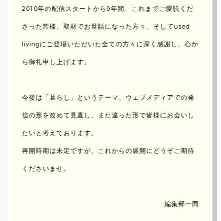
2010年の配信スタートから9年間、これまでご愛読くだ
さった皆様、取材でお世話になった方々、
そしてused
livingにご登場いただいた全ての方々に深く感謝し、心か
ら御礼申し上げます。
LLama factory｜INTERVIEW
VOL.6
今後は「暮らし」というテーマ、ウェブメディアでの発
信の形を改めて見直し、
また違った形で皆様にお会いし
UPDATE : 2012/Jul/03 ｜ AUTHOR :
makiko ueno
たいと考えております。
再開時期は未定ですが、これからの展開にどうぞご期待
この家具が僕であって、僕がこの家具であ
るっていう感じ
くださいませ。
編集部一同
関西から世界に向けて新たなムーブメントを発信する若手